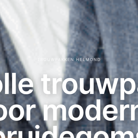
TROUWPAKKEN HELMOND
volle trouw
oor moder
bruidegom