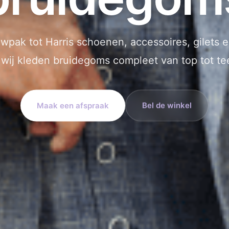
uwpak tot Harris schoenen, accessoires, gilets en 
wij kleden bruidegoms compleet van top tot te
Maak een afspraak
Bel de winkel