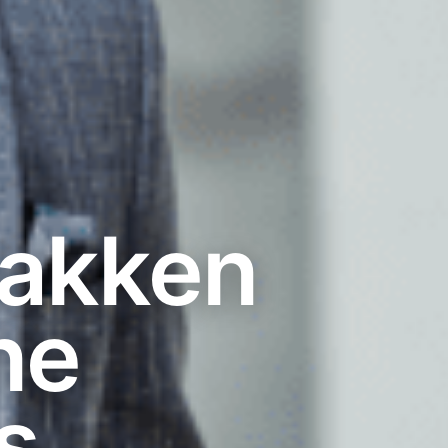
pakken
ne
s