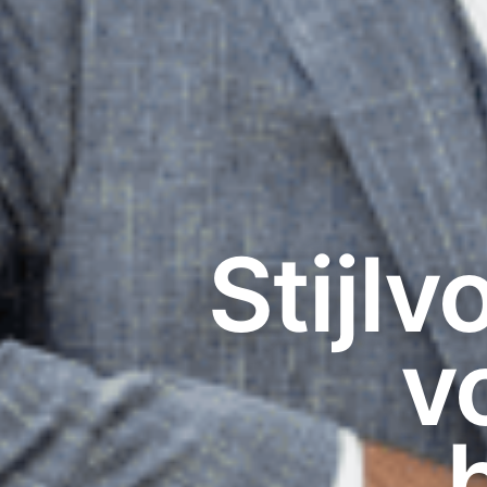
Stijl
v