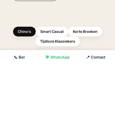
Chino's
Smart Casual
Korte Broeken
Tijdloze Klassiekers
📞 Bel
💬 WhatsApp
📍 Contact
CHINO'S
De veelzijdige
favoriet
Chino's vormen de perfecte basis voor een moderne