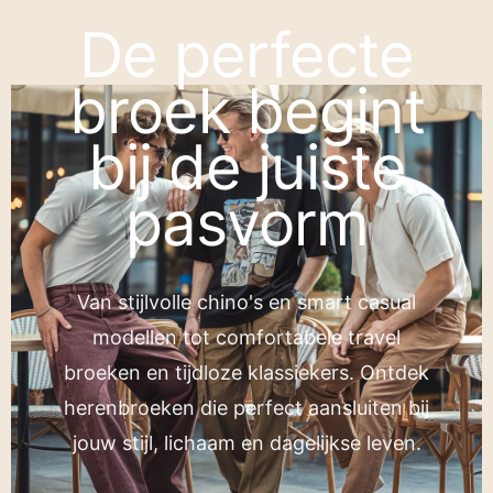
De perfecte
broek begint
bij de juiste
pasvorm
Van stijlvolle chino's en smart casual
modellen tot comfortabele travel
broeken en tijdloze klassiekers. Ontdek
herenbroeken die perfect aansluiten bij
jouw stijl, lichaam en dagelijkse leven.