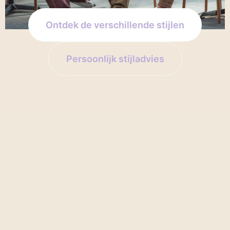
Ontdek de verschillende stijlen
Persoonlijk stijladvies