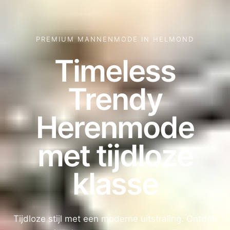
PREMIUM MANNENMODE IN HELMOND
Timeless
Trendy
Herenmode
met tijdloze
klasse
Tijdloze stijl met een moderne uitstraling. Ontdek