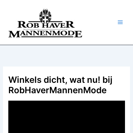
Ga
naar
de
inhoud
Winkels dicht, wat nu! bij
RobHaverMannenMode